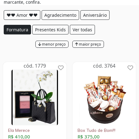
marcante, confira.
❤❤ Amor ❤❤
Agradecimento
Aniversário
Formatura
Presentes Kids
Ver todas
menor preço
maior preço
cód. 1779
cód. 3764
Ela Merece
Box Tudo de Bom!!!
R$ 410,00
R$ 375,00