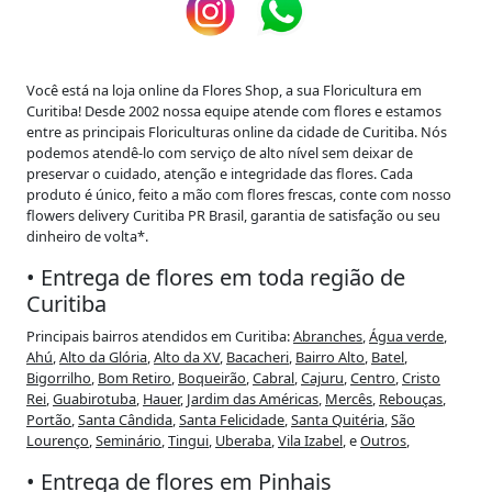
Você está na loja online da Flores Shop,
a sua Floricultura em
Curitiba
! Desde 2002 nossa equipe atende com flores e estamos
entre as principais Floriculturas online da cidade de Curitiba. Nós
podemos atendê-lo com serviço de alto nível sem deixar de
preservar o cuidado, atenção e integridade das flores. Cada
produto é único, feito a mão com flores frescas, conte com nosso
flowers delivery Curitiba PR Brasil, garantia de satisfação ou seu
dinheiro de volta*.
• Entrega de flores em toda região de
Curitiba
Principais bairros atendidos em Curitiba:
Abranches
,
Água verde
,
Ahú
,
Alto da Glória
,
Alto da XV
,
Bacacheri
,
Bairro Alto
,
Batel
,
Bigorrilho
,
Bom Retiro
,
Boqueirão
,
Cabral
,
Cajuru
,
Centro
,
Cristo
Rei
,
Guabirotuba
,
Hauer
,
Jardim das Américas
,
Mercês
,
Rebouças
,
Portão
,
Santa Cândida
,
Santa Felicidade
,
Santa Quitéria
,
São
Lourenço
,
Seminário
,
Tingui
,
Uberaba
,
Vila Izabel
, e
Outros
,
• Entrega de flores em Pinhais