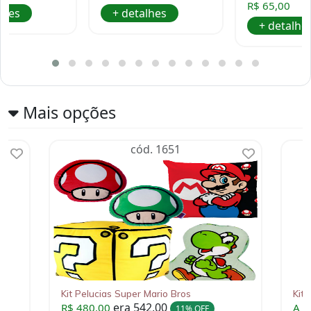
R$ 65,00
lhes
+ detalhes
+ detalhe
Mais opções
cód. 1651
Kit Pelucias Super Mario Bros
Kit
era 542,00
R$ 480,00
A p
11% OFF