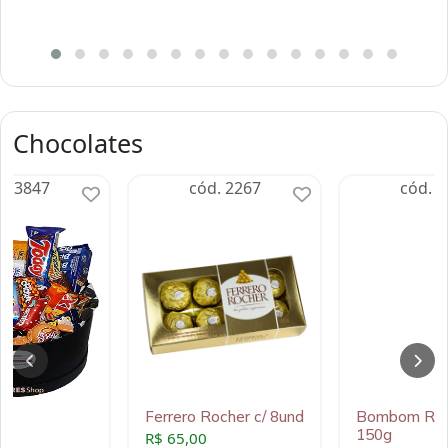
Chocolates
d. 3847
cód. 2267
cód. 1
m
Ferrero Rocher c/ 8und
Bombom Raff
150g
0
R$ 65,00