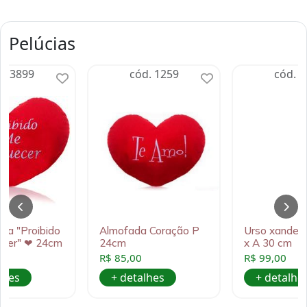
Pelúcias
d. 3899
cód. 1259
cód. 2
da "Proibido
Almofada Coração P
Urso xande p
ecer" ❤ 24cm
24cm
x A 30 cm
R$ 85,00
R$ 99,00
lhes
+ detalhes
+ detalhe