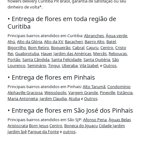
flowers delivery Curitiba PR Brasil, garantia de satisfação ou seu
dinheiro de volta*.
• Entrega de flores em toda região de
Curitiba
Principais bairros atendidos em Curitiba:
Abranches
,
Água verde
,
Ahú
,
Alto da Glória
,
Alto da XV
,
Bacacheri
,
Bairro Alto
,
Batel
,
Bigorrilho
,
Bom Retiro
,
Boqueirão
,
Cabral
,
Cajuru
,
Centro
,
Cristo
Rei
,
Guabirotuba
,
Hauer
,
Jardim das Américas
,
Mercês
,
Rebouças
,
Portão
,
Santa Cândida
,
Santa Felicidade
,
Santa Quitéria
,
São
Lourenço
,
Seminário
,
Tingui
,
Uberaba
,
Vila Izabel
, e
Outros
,
• Entrega de flores em Pinhais
Principais bairros atendidos em Pinhais:
Alto Tarumã
,
Condomínio
Alphaville Graciosa
,
Weissópolis
,
Vargem Grande
,
Pineville
,
Estância
,
Maria Antonieta
,
Jardim Claudia
,
Atuba
e
Outros
.
• Entrega de flores em São José dos Pinhais
Principais bairros atendidos em São SJP:
Afonso Pena
,
Águas Belas
Aristocrata
Bom Jesus
Centro
,
Boneca do Iguaçu
Cidade Jardim
Jardim Ipê
Parque da Fonte
e
outros
.