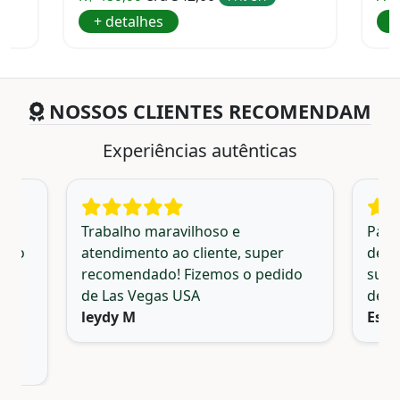
+
+ detalhes
NOSSOS CLIENTES RECOMENDAM
Experiências autênticas
va
Trabalho maravilhoso e
Para
todo
atendimento ao cliente, super
de s
smo
recomendado! Fizemos o pedido
surp
e
de Las Vegas USA
de vo
leydy M
Esté