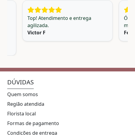
ios
Top! Atendimento e entrega
Ótim
.
agilizada.
mara
Victor F
Fer
👏🏼
DÚVIDAS
Quem somos
Região atendida
Florista local
Formas de pagamento
Condições de entrega