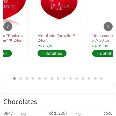
da "Proibido
Almofada Coração P
Urso xande p
ecer" ❤ 24cm
24cm
x A 30 cm
R$ 85,00
R$ 99,00
lhes
+ detalhes
+ detalhe
Chocolates
d. 3847
cód. 2267
cód. 1