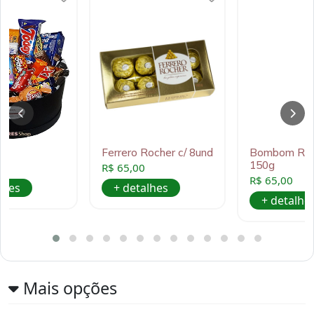
m
Ferrero Rocher c/ 8und
Bombom Raff
150g
0
R$ 65,00
R$ 65,00
lhes
+ detalhes
+ detalhe
Mais opções