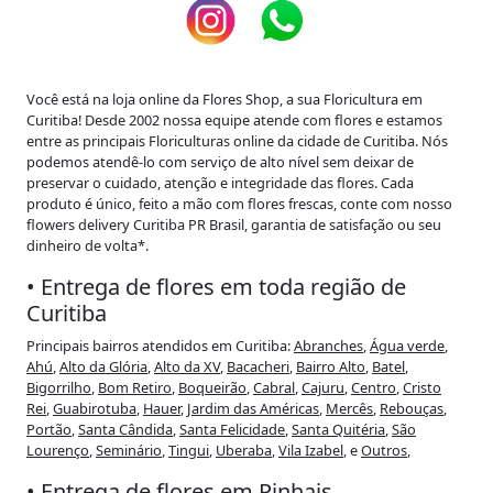
Você está na loja online da Flores Shop,
a sua Floricultura em
Curitiba
! Desde 2002 nossa equipe atende com flores e estamos
entre as principais Floriculturas online da cidade de Curitiba. Nós
podemos atendê-lo com serviço de alto nível sem deixar de
preservar o cuidado, atenção e integridade das flores. Cada
produto é único, feito a mão com flores frescas, conte com nosso
flowers delivery Curitiba PR Brasil, garantia de satisfação ou seu
dinheiro de volta*.
• Entrega de flores em toda região de
Curitiba
Principais bairros atendidos em Curitiba:
Abranches
,
Água verde
,
Ahú
,
Alto da Glória
,
Alto da XV
,
Bacacheri
,
Bairro Alto
,
Batel
,
Bigorrilho
,
Bom Retiro
,
Boqueirão
,
Cabral
,
Cajuru
,
Centro
,
Cristo
Rei
,
Guabirotuba
,
Hauer
,
Jardim das Américas
,
Mercês
,
Rebouças
,
Portão
,
Santa Cândida
,
Santa Felicidade
,
Santa Quitéria
,
São
Lourenço
,
Seminário
,
Tingui
,
Uberaba
,
Vila Izabel
, e
Outros
,
• Entrega de flores em Pinhais