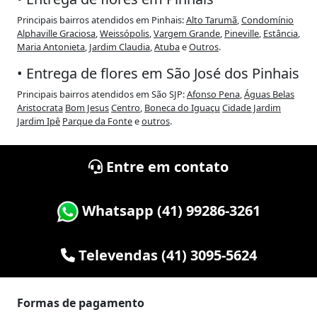
Principais bairros atendidos em Pinhais:
Alto Tarumã
,
Condomínio
Alphaville Graciosa
,
Weissópolis
,
Vargem Grande
,
Pineville
,
Estância
,
Maria Antonieta
,
Jardim Claudia
,
Atuba
e
Outros
.
• Entrega de flores em São José dos Pinhais
Principais bairros atendidos em São SJP:
Afonso Pena
,
Águas Belas
Aristocrata
Bom Jesus
Centro
,
Boneca do Iguaçu
Cidade Jardim
Jardim Ipê
Parque da Fonte
e
outros
.
Entre em contato
Whatsapp (41) 99286-3261
Televendas (41) 3095-5624
Formas de pagamento