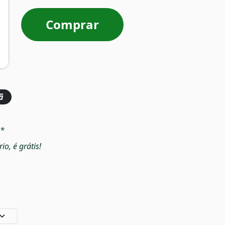
Comprar
ã
a*
o, é grátis!