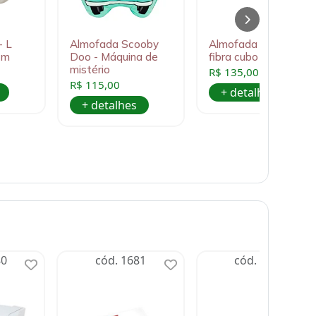
- L
Almofada Scooby
Almofada formato
cm
Doo - Máquina de
fibra cubo Mario
mistério
R$ 135,00
R$ 115,00
+ detalhes
+ detalhes
80
cód. 1681
cód. 1682