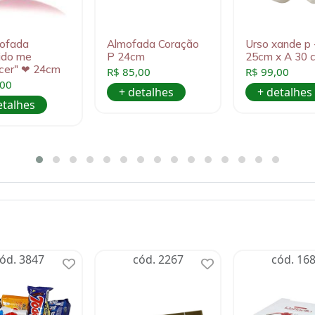
ofada
Almofada Coração
Urso xande p 
ido me
P 24cm
25cm x A 30 
cer" ❤ 24cm
R$ 85,00
R$ 99,00
,00
+ detalhes
+ detalhes
etalhes
ód. 3847
cód. 2267
cód. 16