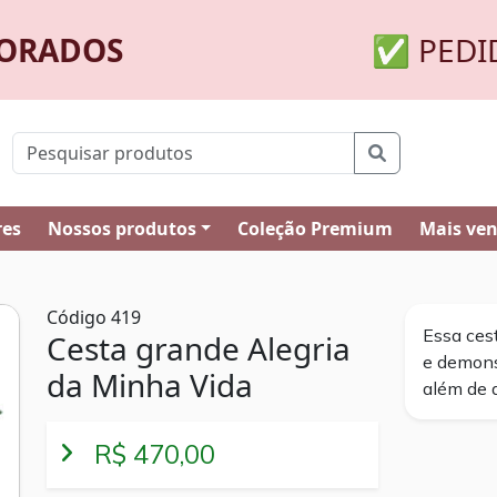
MORADOS
✅ PEDI
res
Nossos produtos
Coleção Premium
Mais ve
Código 419
Essa ces
Cesta grande Alegria
e demons
da Minha Vida
além de 
R$ 470,00