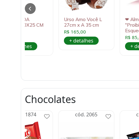
ALMOFADA
Urso Amo Você L
❤ Alm
NUVEM 40X25 CM
27cm x A 35 cm
"Proib
AZUL
Esque
R$ 165,00
R$ 80,00
R$ 85
+ detalhes
+ detalhes
+ d
Chocolates
cód. 1874
cód. 2065
c