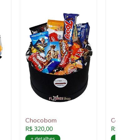
Chocobom
Cesta doc
R$ 320,00
R$ 320,00
+ detalhes
+ detalhe