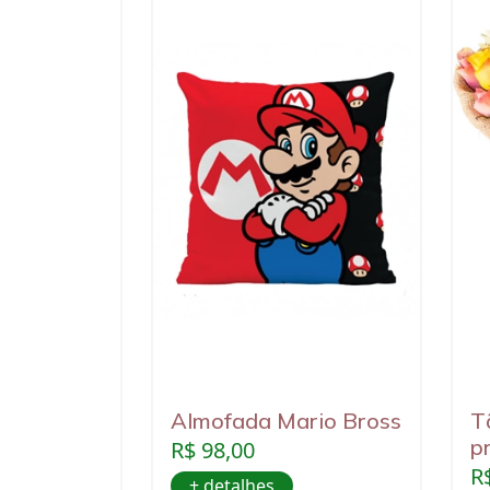
AÇUCAR
Almofada Mario Bross
T
p
R$ 98,00
R
+ detalhes