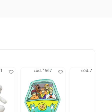
21
cód. 1567
cód. AFFCM