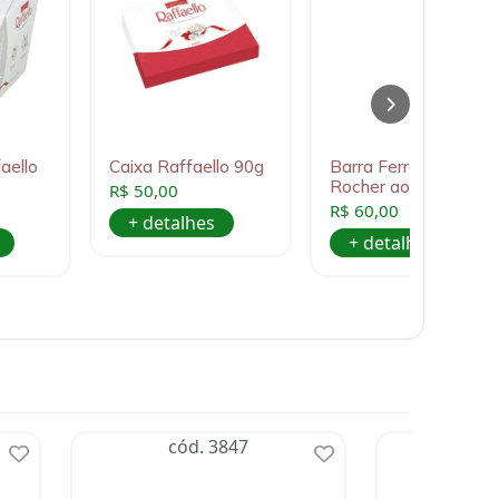
aello
Caixa Raffaello 90g
Barra Ferrero
Rocher ao leite 90g
R$ 50,00
R$ 60,00
+ detalhes
+ detalhes
cód. 3847
có