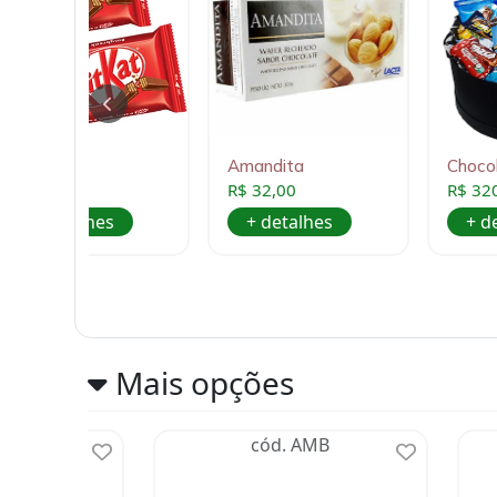
2 Kit Kat
Amandita
Choc
R$ 22,00
R$ 32,00
R$ 32
+ detalhes
+ detalhes
+ d
Mais opções
580
cód. AMB