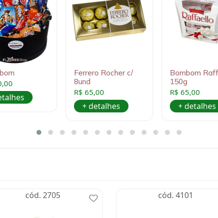
obom
Ferrero Rocher c/
Bombom Raff
8und
150g
0,00
R$ 65,00
R$ 65,00
etalhes
+ detalhes
+ detalhes
cód. 2705
cód. 4101