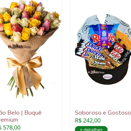
ão Belo | Buquê
Saboroso e Gostoso
remium
R$ 242,00
$ 578,00
+ detalhes