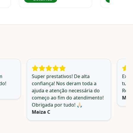
m
Super prestativos! De alta
Exce
do!
confiança! Nos deram toda a
tudo
ajuda e atenção necessária do
Reco
começo ao fim do atendimento!
Mari
Obrigada por tudo! 🙏🏻
Maiza C