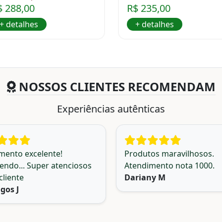
$ 288,00
R$ 235,00
+ detalhes
+ detalhes
NOSSOS CLIENTES RECOMENDAM
Experiências autênticas
mento excelente!
Produtos maravilhosos.
ndo... Super atenciosos
Atendimento nota 1000.
cliente
Dariany M
gos J