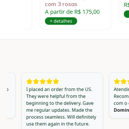
com 3 rosas
R
A partir de R$ 175,00
+ detalhes
icio
I placed an order from the US.
Atendi
They were helpful from the
Recome
beginning to the delivery. Gave
com o 
me regular updates. Made the
Domin
process seamless. Will definitely
use them again in the future.