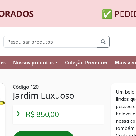
MORADOS
✅ PEDI
res
Nossos produtos
Coleção Premium
Mais ve
Código 120
Um belo 
Jardim Luxuoso
lindas qu
pessoa es
R$ 850,00
beleza, 
nossa co
também é
Curitiba 