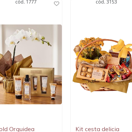
cód. 1777
cód. 3153
old Orquidea
Kit cesta delicia