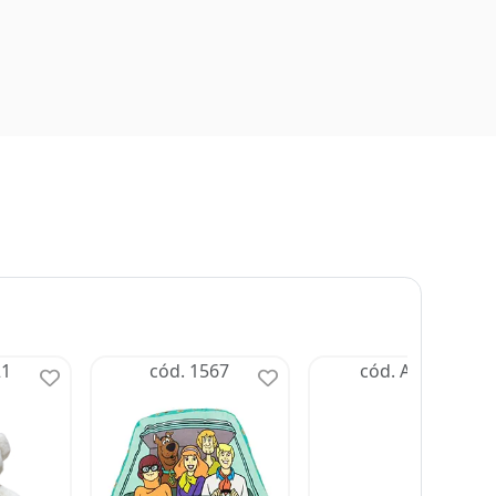
21
cód. 1567
cód. AFFCM