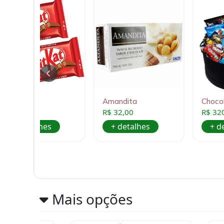
2 Kit Kat
Amandita
Choc
R$ 22,00
R$ 32,00
R$ 32
+ detalhes
+ detalhes
+ d
Mais opções