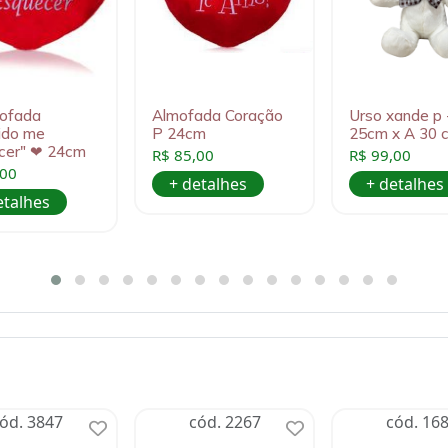
ofada
Almofada Coração
Urso xande p 
ido me
P 24cm
25cm x A 30 
cer" ❤ 24cm
R$ 85,00
R$ 99,00
,00
+ detalhes
+ detalhes
etalhes
ód. 3847
cód. 2267
cód. 16