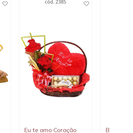
cód. 2385
có
Eu te amo Coração
Buquê co