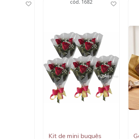
383
cód. 1682
Bem e
Kit de mini buquês
G