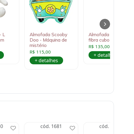
- L
Almofada Scooby
Almofada formato
cm
Doo - Máquina de
fibra cubo Mario
mistério
R$ 135,00
R$ 115,00
+ detalhes
+ detalhes
80
cód. 1681
cód. 1682