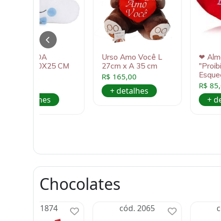
ALMOFADA
Urso Amo Você L
❤ Alm
NUVEM 40X25 CM
27cm x A 35 cm
"Proib
AZUL
Esque
R$ 165,00
R$ 80,00
R$ 85
+ detalhes
+ detalhes
+ d
Chocolates
cód. 1874
cód. 2065
c