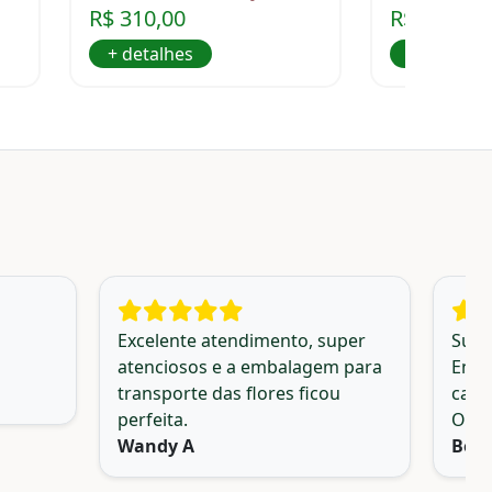
R$ 310,00
R$ 135,00
+ detalhes
+ detalhe
Excelente atendimento, super
Supe
atenciosos e a embalagem para
Envi
transporte das flores ficou
cari
perfeita.
Obri
Wandy A
Beat