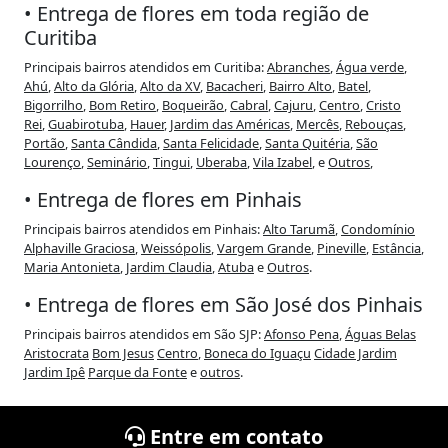
• Entrega de flores em toda região de
Curitiba
Principais bairros atendidos em Curitiba:
Abranches
,
Água verde
,
Ahú
,
Alto da Glória
,
Alto da XV
,
Bacacheri
,
Bairro Alto
,
Batel
,
Bigorrilho
,
Bom Retiro
,
Boqueirão
,
Cabral
,
Cajuru
,
Centro
,
Cristo
Rei
,
Guabirotuba
,
Hauer
,
Jardim das Américas
,
Mercês
,
Rebouças
,
Portão
,
Santa Cândida
,
Santa Felicidade
,
Santa Quitéria
,
São
Lourenço
,
Seminário
,
Tingui
,
Uberaba
,
Vila Izabel
, e
Outros
,
• Entrega de flores em Pinhais
Principais bairros atendidos em Pinhais:
Alto Tarumã
,
Condomínio
Alphaville Graciosa
,
Weissópolis
,
Vargem Grande
,
Pineville
,
Estância
,
Maria Antonieta
,
Jardim Claudia
,
Atuba
e
Outros
.
• Entrega de flores em São José dos Pinhais
Principais bairros atendidos em São SJP:
Afonso Pena
,
Águas Belas
Aristocrata
Bom Jesus
Centro
,
Boneca do Iguaçu
Cidade Jardim
Jardim Ipê
Parque da Fonte
e
outros
.
Entre em contato