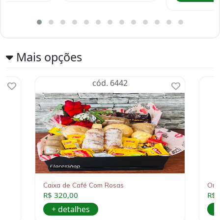
Mais opções
cód. 6442
Caixa de Café Com Rosas
Orqu
R$ 320,00
R$ 
+ detalhes
+