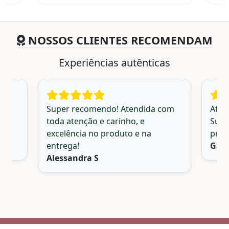
NOSSOS CLIENTES RECOMENDAM
Experiências autênticas
o
Super recomendo! Atendida com
Aten
toda atenção e carinho, e
Supe
excelência no produto e na
pron
entrega!
Gab
Alessandra S