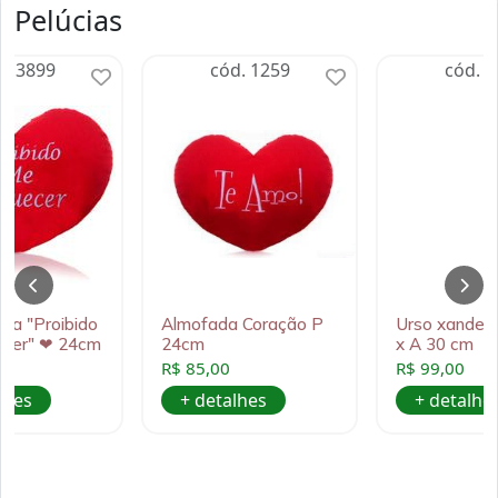
Pelúcias
d. 3899
cód. 1259
cód. 2
da "Proibido
Almofada Coração P
Urso xande p
ecer" ❤ 24cm
24cm
x A 30 cm
R$ 85,00
R$ 99,00
lhes
+ detalhes
+ detalhe