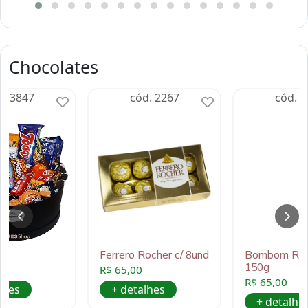
Chocolates
d. 3847
cód. 2267
cód. 1
m
Ferrero Rocher c/ 8und
Bombom Raff
150g
0
R$ 65,00
R$ 65,00
lhes
+ detalhes
+ detalhe