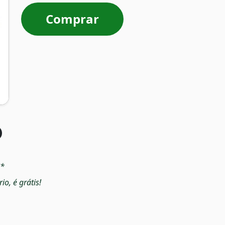
Comprar
a*
o, é grátis!