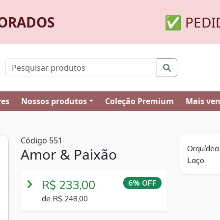
MORADOS
✅ PEDI
res
Nossos produtos
Coleção Premium
Mais ve
Código 551
Orquídea
Amor & Paixão
Laço.
R$ 233,00
6% OFF
de R$ 248,00