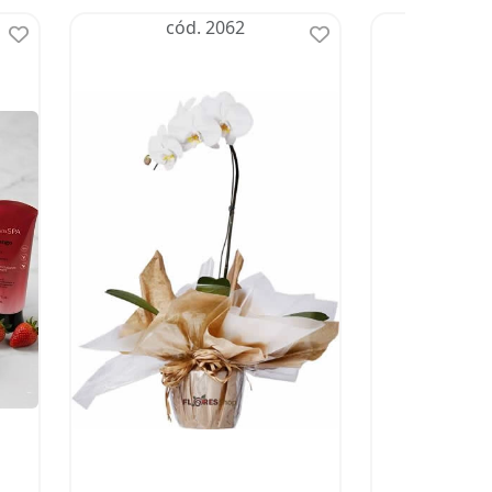
cód. 2062
có