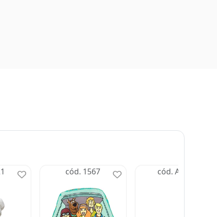
21
cód. 1567
cód. AFFCM