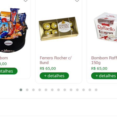
obom
Ferrero Rocher c/
Bombom Raff
8und
150g
0,00
R$ 65,00
R$ 65,00
etalhes
+ detalhes
+ detalhes