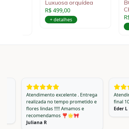
6 rosas
Luxuosa orquídea
B
C
R$ 499,00
R
+ detalhes
am o
Atendimento excelente . Entrega
Atendi
eço
realizada no tempo prometido e
final 
flores lindas !!!!! Amamos e
Eder L
recomendamos ❣️🌟🎀
Juliana R