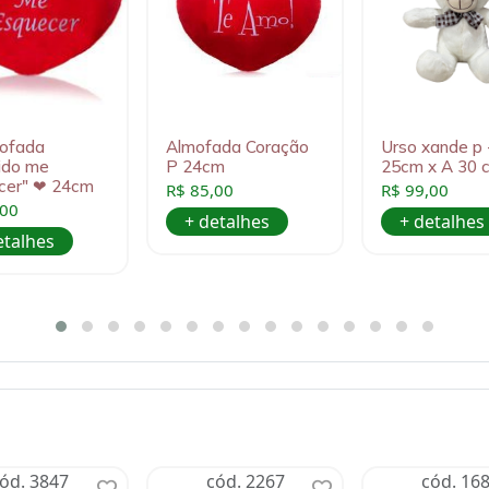
ofada
Almofada Coração
Urso xande p 
ido me
P 24cm
25cm x A 30 
cer" ❤ 24cm
R$ 85,00
R$ 99,00
,00
+ detalhes
+ detalhes
etalhes
ód. 3847
cód. 2267
cód. 16