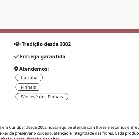
Tradição desde 2002
Entrega garantida
Atendemos:
Curitiba
Pinhais
São José dos Pinhais
ra em Curitiba
! Desde 2002 nossa equipe atende com flores e estamos entre as 
xar de preservar o cuidado, atenção e integridade das flores. Cada produto
tisfação ou seu dinheiro de volta*.