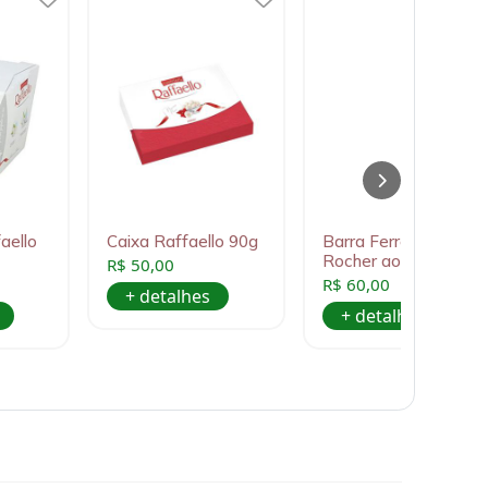
aello
Caixa Raffaello 90g
Barra Ferrero
Rocher ao leite 90g
R$ 50,00
R$ 60,00
+ detalhes
+ detalhes