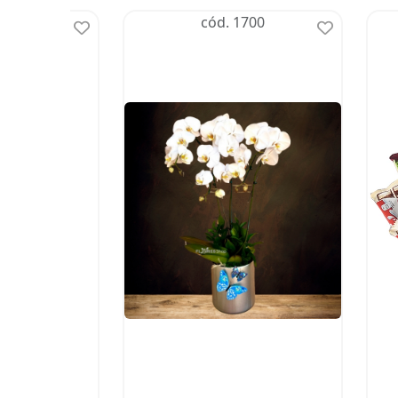
520
cód. 1700