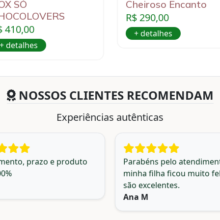
OX SÓ
Cheiroso Encanto
HOCOLOVERS
R$ 290,00
$ 410,00
+ detalhes
+ detalhes
NOSSOS CLIENTES RECOMENDAM
Experiências autênticas
mento, prazo e produto
Parabéns pelo atendimen
100%
minha filha ficou muito fel
são excelentes.
Ana M