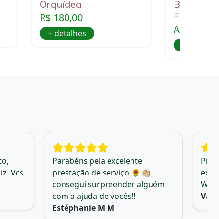
Orquídea
Box Gost
Ferrero
R$ 180,00
A partir d
+ detalhes
+ detalhe
to,
Parabéns pela excelente
Prod
iz. Vcs
prestação de serviço 🌻👏🏼
exce
consegui surpreender alguém
Web 
com a ajuda de vocês!!
Vale
Estéphanie M M