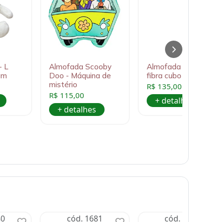
- L
Almofada Scooby
Almofada formato
cm
Doo - Máquina de
fibra cubo Mario
mistério
R$ 135,00
R$ 115,00
+ detalhes
+ detalhes
80
cód. 1681
cód. 1682