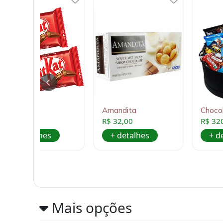
2 Kit Kat
Amandita
Choc
R$ 22,00
R$ 32,00
R$ 32
+ detalhes
+ detalhes
+ d
Mais opções