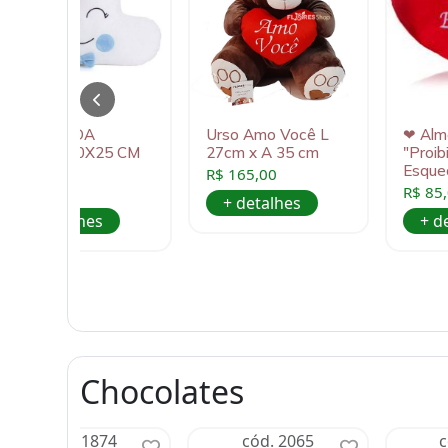
ALMOFADA
Urso Amo Você L
❤ Alm
NUVEM 40X25 CM
27cm x A 35 cm
"Proib
AZUL
Esque
R$ 165,00
R$ 80,00
R$ 85
+ detalhes
+ detalhes
+ d
Chocolates
cód. 1874
cód. 2065
c